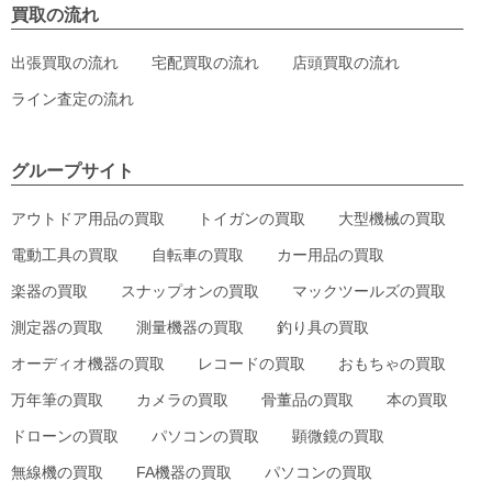
買取の流れ
出張買取の流れ
宅配買取の流れ
店頭買取の流れ
ライン査定の流れ
グループサイト
アウトドア用品の買取
トイガンの買取
大型機械の買取
電動工具の買取
自転車の買取
カー用品の買取
楽器の買取
スナップオンの買取
マックツールズの買取
測定器の買取
測量機器の買取
釣り具の買取
オーディオ機器の買取
レコードの買取
おもちゃの買取
万年筆の買取
カメラの買取
骨董品の買取
本の買取
ドローンの買取
パソコンの買取
顕微鏡の買取
無線機の買取
FA機器の買取
パソコンの買取