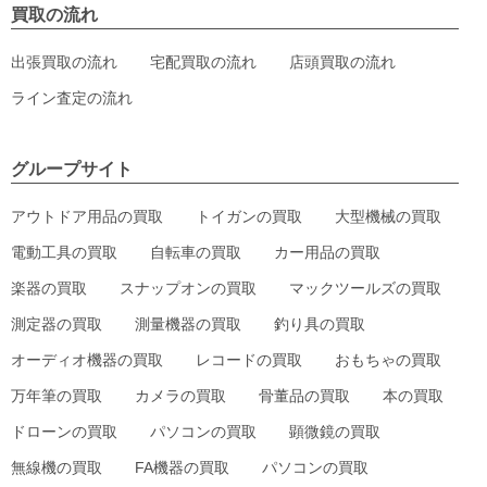
買取の流れ
出張買取の流れ
宅配買取の流れ
店頭買取の流れ
ライン査定の流れ
グループサイト
アウトドア用品の買取
トイガンの買取
大型機械の買取
電動工具の買取
自転車の買取
カー用品の買取
楽器の買取
スナップオンの買取
マックツールズの買取
測定器の買取
測量機器の買取
釣り具の買取
オーディオ機器の買取
レコードの買取
おもちゃの買取
万年筆の買取
カメラの買取
骨董品の買取
本の買取
ドローンの買取
パソコンの買取
顕微鏡の買取
無線機の買取
FA機器の買取
パソコンの買取