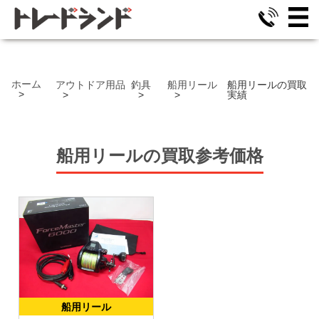
ホーム
アウトドア用品
釣具
船用リール
船用リールの買取
実績
船用リール
の
買取参考価格
船用リール