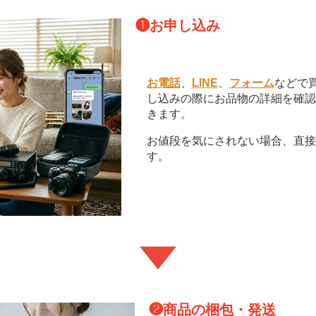
❶
お申し込み
お電話
、
LINE
、
フォーム
などで
し込みの際にお品物の詳細を確認
きます。
お値段を気にされない場合、直接
す。
❷
商品の梱包・発送