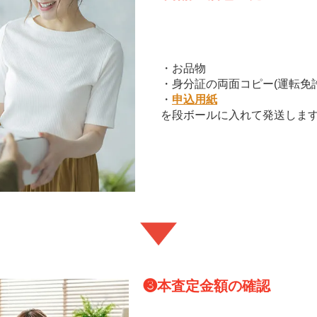
・お品物
・身分証の両面コピー(運転免
・
申込用紙
を段ボールに入れて発送しま
❸
本査定金額の確認