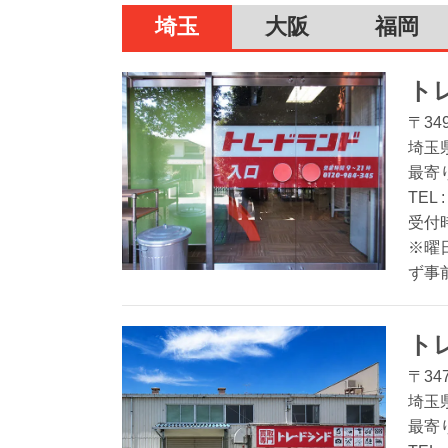
埼玉
大阪
福岡
ト
〒349
埼玉
最寄
TEL 
受付時
※曜
ず事
ト
〒347
埼玉
最寄