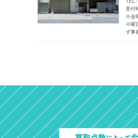
TEL 
受付時
※金
※曜
ず事