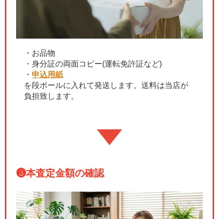
・お品物
・身分証の両面コピー(運転免許証など)
・
申込用紙
を段ボールに入れて発送します。送料は当店が
負担致します。
❸
本査定金額の確認