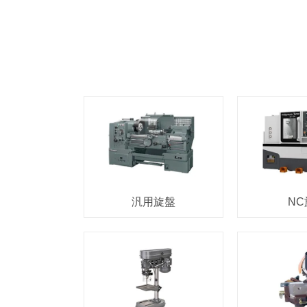
汎用旋盤
NC