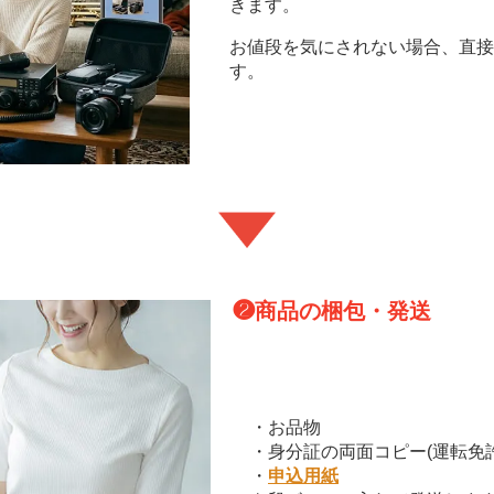
きます。
お値段を気にされない場合、直接
す。
❷
商品の梱包・発送
・お品物
・身分証の両面コピー(運転免
・
申込用紙