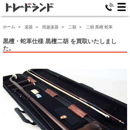
ホーム
楽器
民族楽器
二胡
二胡 黒檀 蛇革
黒檀・蛇革仕様 黒檀二胡
を買取いたしまし
た。