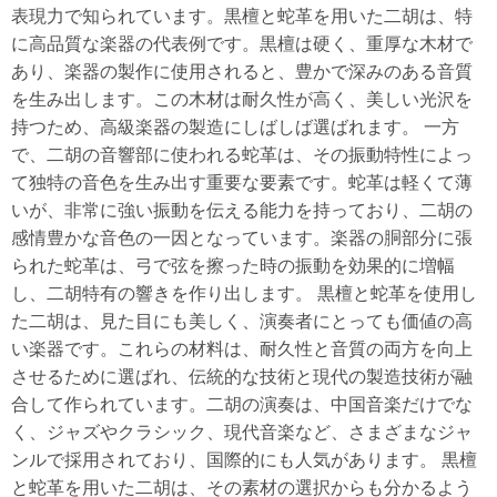
表現力で知られています。黒檀と蛇革を用いた二胡は、特
に高品質な楽器の代表例です。黒檀は硬く、重厚な木材で
あり、楽器の製作に使用されると、豊かで深みのある音質
を生み出します。この木材は耐久性が高く、美しい光沢を
持つため、高級楽器の製造にしばしば選ばれます。 一方
で、二胡の音響部に使われる蛇革は、その振動特性によっ
て独特の音色を生み出す重要な要素です。蛇革は軽くて薄
いが、非常に強い振動を伝える能力を持っており、二胡の
感情豊かな音色の一因となっています。楽器の胴部分に張
られた蛇革は、弓で弦を擦った時の振動を効果的に増幅
し、二胡特有の響きを作り出します。 黒檀と蛇革を使用し
た二胡は、見た目にも美しく、演奏者にとっても価値の高
い楽器です。これらの材料は、耐久性と音質の両方を向上
させるために選ばれ、伝統的な技術と現代の製造技術が融
合して作られています。二胡の演奏は、中国音楽だけでな
く、ジャズやクラシック、現代音楽など、さまざまなジャ
ンルで採用されており、国際的にも人気があります。 黒檀
と蛇革を用いた二胡は、その素材の選択からも分かるよう