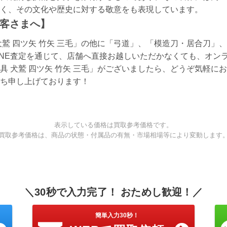
く、その文化や歴史に対する敬意をも表現しています。
客さまへ】
犬鷲 四ツ矢 竹矢 三毛」の他に「弓道」、「模造刀・居合刀」
INE査定を通じて、店舗へ直接お越しいただかなくても、オン
具 犬鷲 四ツ矢 竹矢 三毛」がございましたら、どうぞ気軽に
ち申し上げております！
表示している価格は買取参考価格です。
買取参考価格は、商品の状態・付属品の有無・市場相場等により変動します
＼30秒で入力完了！ おためし歓迎！／
簡単入力30秒！