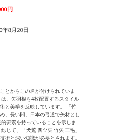
000円
20年8月20日
ことからこの名が付けられていま
とは、矢羽根を4枚配置するスタイル
術と美学を反映しています。 「竹
め、長い間、日本の弓道で矢材とし
美的要素を持っていることを示しま
じて、「犬鷲 四ツ矢 竹矢 三毛」
技術と深い知識が必要とされます。