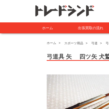
ホーム
出張買取の流れ
ホーム
スポーツ用品
弓道
弓
弓道具 矢
四ツ矢 犬鷲