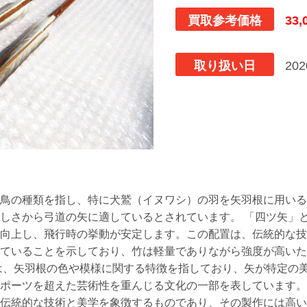
買取参考価格
33,
取り扱い日
20
鳥の種類を指し、特に犬鷲（イヌワシ）の羽を矢羽根に用いる
しさから弓道の矢に適しているとされています。 「四ツ矢」
向上し、飛行時の挙動が安定します。この配置は、伝統的な技
ていることを示しており、竹は軽量でありながら強度が高いた
は、矢羽根の色や模様に関する特徴を指しており、矢が特定の
ポーツを超えた芸術性を重んじる文化の一部を表しています。 総
伝統的な技術と美学を象徴するものであり、その製作には高い