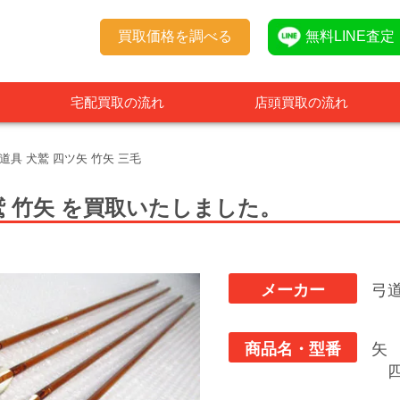
買取価格を調べる
無料LINE査定
宅配買取の流れ
店頭買取の流れ
道具 犬鷲 四ツ矢 竹矢 三毛
 竹矢
を買取いたしました。
メーカー
弓
商品名・型番
矢
四