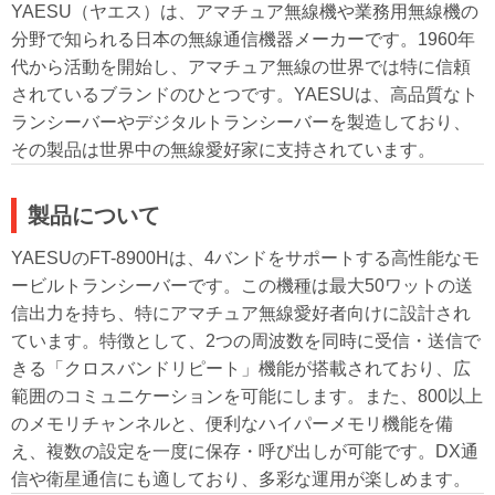
YAESU（ヤエス）は、アマチュア無線機や業務用無線機の
分野で知られる日本の無線通信機器メーカーです。1960年
代から活動を開始し、アマチュア無線の世界では特に信頼
されているブランドのひとつです。YAESUは、高品質なト
ランシーバーやデジタルトランシーバーを製造しており、
その製品は世界中の無線愛好家に支持されています。
製品について
YAESUのFT-8900Hは、4バンドをサポートする高性能なモ
ービルトランシーバーです。この機種は最大50ワットの送
信出力を持ち、特にアマチュア無線愛好者向けに設計され
ています。特徴として、2つの周波数を同時に受信・送信で
きる「クロスバンドリピート」機能が搭載されており、広
範囲のコミュニケーションを可能にします。また、800以上
のメモリチャンネルと、便利なハイパーメモリ機能を備
え、複数の設定を一度に保存・呼び出しが可能です。DX通
信や衛星通信にも適しており、多彩な運用が楽しめます。