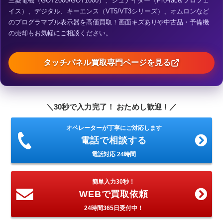
三菱電機（GOT2000/GOT1000）、シュナイダー（Pro-face/プロフェ
イス）、デジタル、キーエンス（VT5/VT3シリーズ）、オムロンなど
のプログラマブル表示器を高価買取！画面キズありや中古品・予備機
の売却もお気軽にご相談ください。
タッチパネル買取専門ページを見る
＼30秒で入力完了！ おためし歓迎！／
オペレーターが丁寧にご対応します
電話で相談する
電話対応 24時間
簡単入力30秒！
WEBで買取依頼
24時間365日受付中！