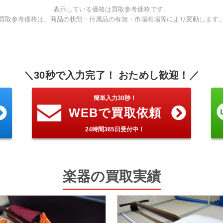
表示している価格は買取参考価格です。
買取参考価格は、商品の状態・付属品の有無・市場相場等により変動します
＼30秒で入力完了！ おためし歓迎！／
簡単入力30秒！
WEBで買取依頼
24時間365日受付中！
楽器の買取実績