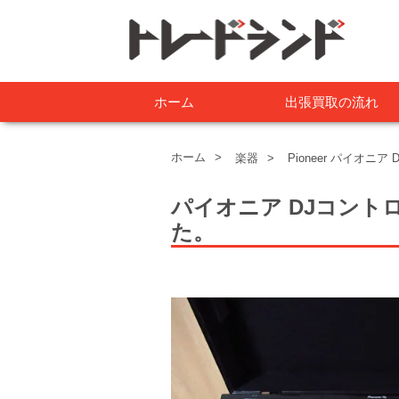
ホーム
出張買取の流れ
ホーム
楽器
Pioneer パイオニ
パイオニア DJコント
た。