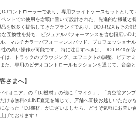
は、高性能なDJコントローラーであり、専用フライトケースセットと
ベントでの使用を念頭に置いて設計された、先進的な機能と操作性を
品を数多く提供してきたブランドであり、DDJ-RZXもその例外で
アとの完全な互換性を持ち、ビジュアルパフォーマンスを含む幅広い
ル、マルチカラーパフォーマンスパッド、プロフェッショナル
性の高い操作が可能です。 特に注目すべきは、DDJ-RZXが
イは、トラックのブラウジング、エフェクトの調整、ビデオミ
また、専用のビデオコントロールセクションを通じて、音楽と
客さまへ】
er パイオニア」の「DJ機材」の他に「マイク」、「真空管アン
だける無料のLINE査定を通じて、店舗へ直接お越しいただか
になった「DJ機材」がございましたら、どうぞ気軽にお問い
上げております！