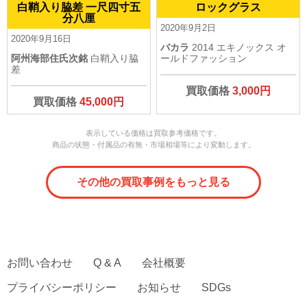
白鞘入り脇差 一尺四寸五
ロックグラス
分八厘
2020年9月2日
2020年9月16日
バカラ
2014 エキノックス オ
阿州海部住氏次銘
白鞘入り脇
ールドファッション
差
買取価格
3,000円
買取価格
45,000円
表示している価格は買取参考価格です。
商品の状態・付属品の有無・市場相場等により変動します。
その他の買取事例をもっと見る
お問い合わせ
Q & A
会社概要
プライバシーポリシー
お知らせ
SDGs