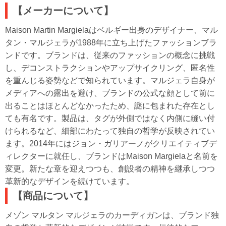
【メーカーについて】
Maison Martin Margielaはベルギー出身のデザイナー、マル
タン・マルジェラが1988年に立ち上げたファッションブラ
ンドです。ブランドは、従来のファッションの概念に挑戦
し、デコンストラクションやアップサイクリング、匿名性
を重んじる姿勢などで知られています。マルジェラ自身が
メディアへの露出を避け、ブランドの公式な顔として前に
出ることはほとんどなかったため、謎に包まれた存在とし
ても有名です。製品は、タグが外側ではなく内側に縫い付
けられるなど、細部にわたって独自の哲学が反映されてい
ます。2014年にはジョン・ガリアーノがクリエイティブデ
ィレクターに就任し、ブランドはMaison Margielaと名前を
変更。新たな章を迎えつつも、創設者の精神を継承しつつ
革新的なデザインを続けています。
【商品について】
メゾン マルタン マルジェラのカーディガンは、ブランド独