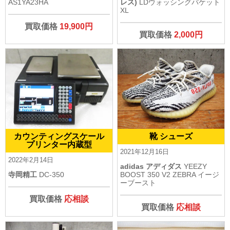
AS1YA23HA
レス)
LDウォッシングバケット
XL
買取価格
19,900円
買取価格
2,000円
カウンティングスケール
靴 シューズ
プリンター内蔵型
2021年12月16日
2022年2月14日
adidas アディダス
YEEZY
寺岡精工
DC-350
BOOST 350 V2 ZEBRA イージ
ーブースト
買取価格
応相談
買取価格
応相談