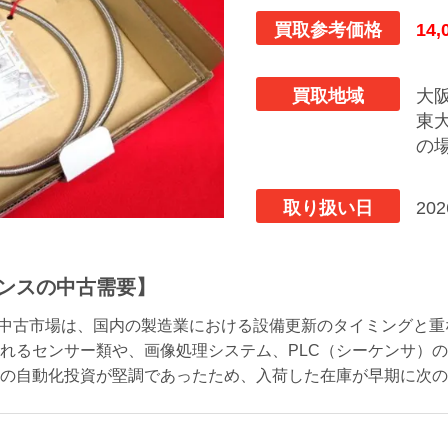
買取参考価格
14,
買取地域
大
東
の
取り扱い日
20
ーエンスの中古需要】
品の中古市場は、国内の製造業における設備更新のタイミングと
れるセンサー類や、画像処理システム、PLC（シーケンサ）
の自動化投資が堅調であったため、入荷した在庫が早期に次の