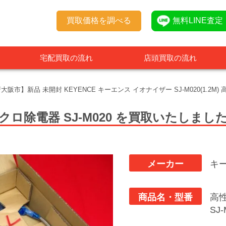
買取価格を調べる
無料LINE査定
宅配買取の流れ
店頭買取の流れ
大阪市】新品 未開封 KEYENCE キーエンス イオナイザー SJ-M020(1.
イクロ除電器
SJ-M020
を買取いたしまし
メーカー
キ
商品名・型番
高
SJ-