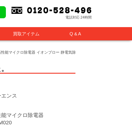
電話対応 24時間
買取アイテム
Q & A
2M) 高性能マイクロ除電器 イオンブロー 静電気除去装置
た。
ーエンス
性能マイクロ除電器
M020