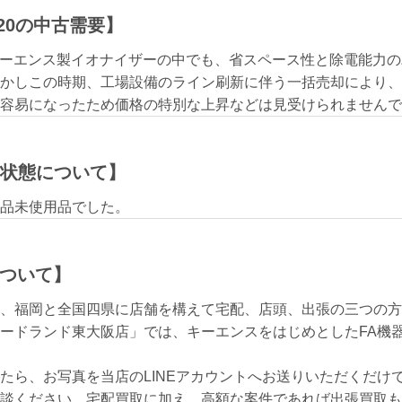
M020の中古需要】
020はキーエンス製イオナイザーの中でも、省スペース性と除電能
かしこの時期、工場設備のライン刷新に伴う一括売却により、
容易になったため価格の特別な上昇などは見受けられませんで
0の状態について】
品未使用品でした。
ついて】
、福岡と全国四県に店舗を構えて宅配、店頭、出張の三つの方
ードランド東大阪店」では、キーエンスをはじめとしたFA機
たら、お写真を当店のLINEアカウントへお送りいただくだけ
談ください。宅配買取に加え、高額な案件であれば出張買取も