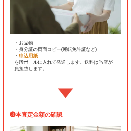
・お品物
・身分証の両面コピー(運転免許証など)
・
申込用紙
を段ボールに入れて発送します。送料は当店が
負担致します。
❸
本査定金額の確認