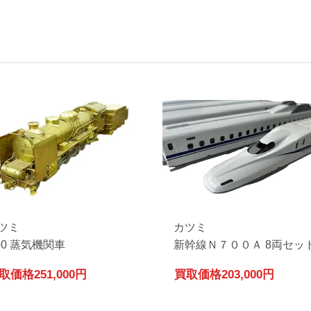
ツミ
カツミ
50 蒸気機関車
新幹線Ｎ７００Ａ 8両セッ
取価格
251,000円
買取価格
203,000円