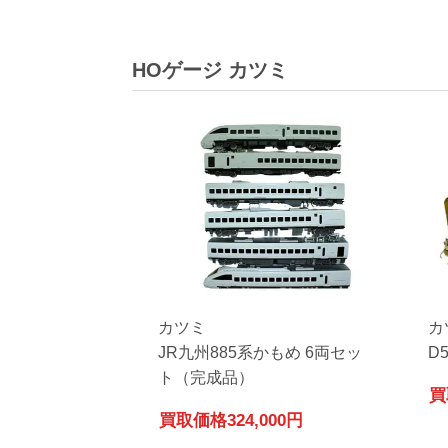
HOゲージ カツミ
カツミ
カ
JR九州885系かもめ 6両セッ
D
ト（完成品）
買
買取価格
324,000円