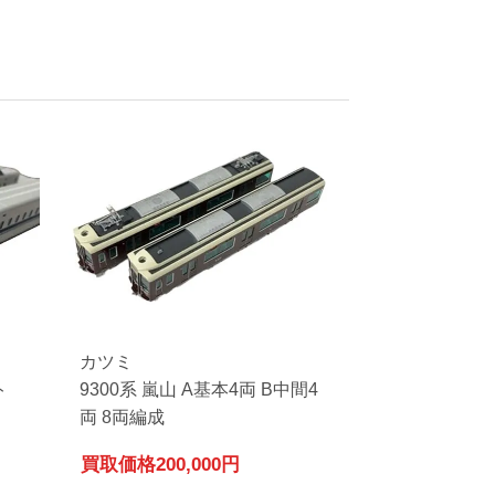
カツミ
ト
9300系 嵐山 A基本4両 B中間4
両 8両編成
買取価格
200,000円