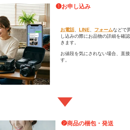
❶
お申し込み
お電話
、
LINE
、
フォーム
などで
し込みの際にお品物の詳細を確認
きます。
お値段を気にされない場合、直接
す。
❷
商品の梱包・発送