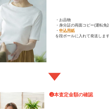
・お品物
・身分証の両面コピー(運転免
・
申込用紙
を段ボールに入れて発送しま
❸
本査定金額の確認